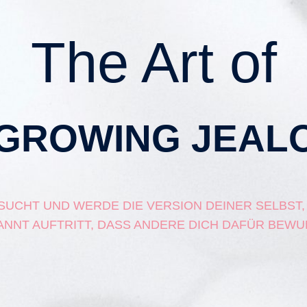
The Art of
GROWING JEAL
UCHT UND WERDE DIE VERSION DEINER SELBST,
ANNT AUFTRITT, DASS ANDERE DICH DAFÜR BEWU