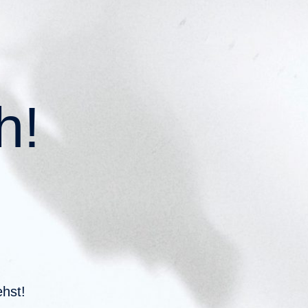
h!
ehst!