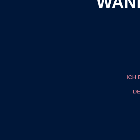
WANN
ICH 
DE