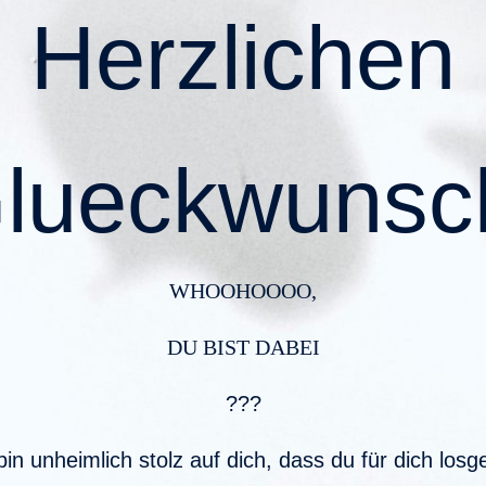
Herzlichen
lueckwunsc
WHOOHOOOO,
DU BIST DABEI
???
bin unheimlich stolz auf dich, dass du für dich losg